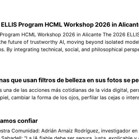
 ELLIS Program HCML Workshop 2026 in Alicant
 Program HCML Workshop 2026 in Alicante The 2026 ELLI
he future of trustworthy AI, moving beyond isolated mode
. By integrating technical, social, and philosophical perspe
onas que usan filtros de belleza en sus fotos se 
s una de las acciones más cotidianas de la vida digital, per
iel, cambiar la forma de los ojos, perfilar las cejas o intensi
damos confiar
stra Comunidad: Adrián Arnaiz Rodríguez, investigador en
Sabadell: “La IA fiable debe ser segura, justa, explicable