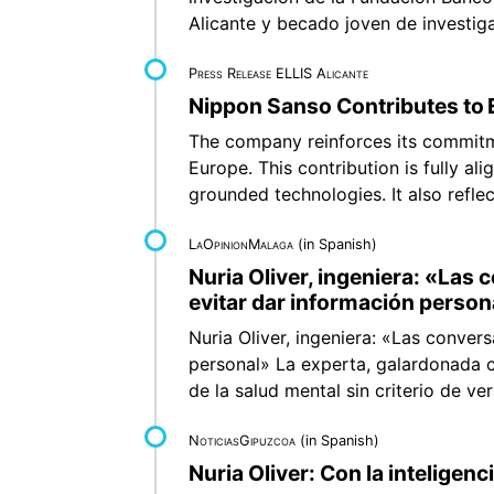
Alicante y becado joven de investiga
Press Release ELLIS Alicante
Nippon Sanso Contributes to E
The company reinforces its commitmen
Europe. This contribution is fully al
grounded technologies. It also refl
LaOpinionMalaga
(in Spanish)
Nuria Oliver, ingeniera: «Las
evitar dar información person
Nuria Oliver, ingeniera: «Las conver
personal» La experta, galardonada c
de la salud mental sin criterio de ve
NoticiasGipuzcoa
(in Spanish)
Nuria Oliver: Con la inteligenci