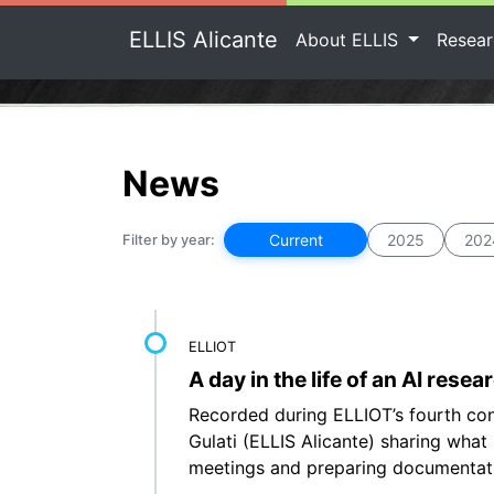
ELLIS Alicante
About ELLIS
Resea
News
Current
2025
202
Filter by year:
ELLIOT
A day in the life of an AI resea
Recorded during ELLIOT’s fourth con
Gulati (ELLIS Alicante) sharing what
meetings and preparing documentatio