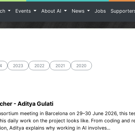
rch
Events
About AI
News
Jobs
Supporte
4
2023
2022
2021
2020
rcher - Aditya Gulati
sortium meeting in Barcelona on 29–30 June 2026, this tes
 his daily work on the project looks like. From coding and r
n, Aditya explains why working in AI involves...